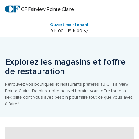
Passer
au
CF Fairview Pointe Claire
CF 
texte
principal
Fairview 
Ouvert maintenant
9 h 00 - 19 h 00
Pointe 
Claire
Explorez les magasins et l'offre 
de restauration
Retrouvez vos boutiques et restaurants préférés au CF Fairview 
Pointe Claire. De plus, notre nouvel horaire vous offre toute la 
flexibilité dont vous avez besoin pour faire tout ce que vous avez 
à faire !