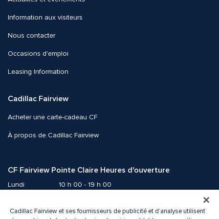
Information aux visiteurs
Nous contacter 
Occasions d'emploi
Leasing Information
Cadillac Fairview
Acheter une carte-cadeau CF
À propos de Cadillac Fairview
CF Fairview Pointe Claire Heures d'ouverture
Lundi
10 h 00 - 19 h 00
Mardi
10 h 00 - 19 h 00
Mercredi
10 h 00 - 19 h 00
Cadillac Fairview et ses fournisseurs de publicité et d’analyse utilisent