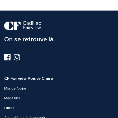
On se retrouve là.
Visitez-
Visitez-
nous
nous
sur
sur
Facebook
Instagram
CF Fairview Pointe Claire
Manger/boire
Magasins
Offres
Actualités et événements