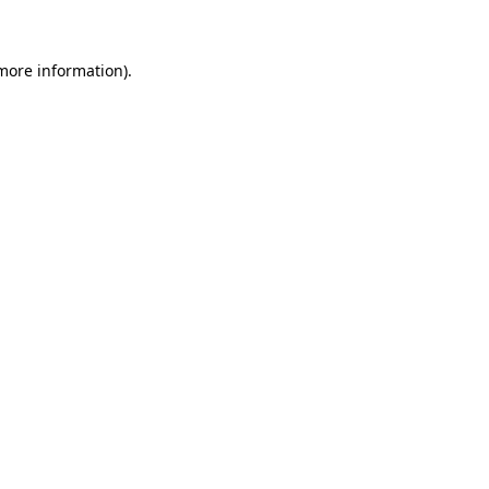
 more information)
.