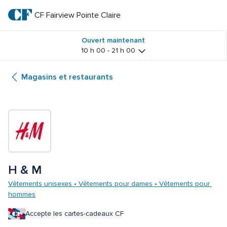
Passer
au
CF Fairview Pointe Claire
CF 
texte
principal
Fairview 
Ouvert maintenant
10 h 00 - 21 h 00
Pointe 
Magasins et restaurants
Claire
H & M
Vêtements unisexes • Vêtements pour dames • Vêtements pour 
hommes
Accepte les cartes-cadeaux CF