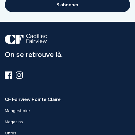
S’abonner
On se retrouve là.
Visitez-
Visitez-
nous
nous
sur
sur
Facebook
Instagram
CF Fairview Pointe Claire
Manger/boire
Magasins
Offres