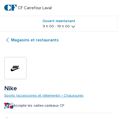
Passer
au
CF Carrefour Laval 
CF 
texte
principal
Carrefour 
Ouvert maintenant
9 h 00 - 19 h 00
Laval 
Magasins et restaurants
Nike
Sports (accessoires et vêtements) • Chaussures
Accepte les cartes-cadeaux CF