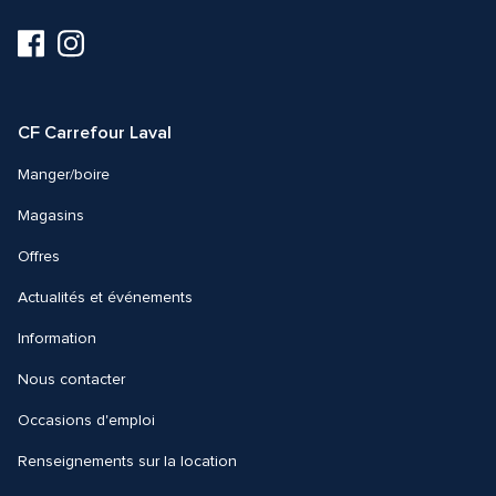
Visitez-
Visitez-
nous
nous
sur
sur
Facebook
Instagram
CF Carrefour Laval 
Manger/boire
Magasins
Offres
Actualités et événements
Information
Nous contacter 
Occasions d'emploi
Renseignements sur la location