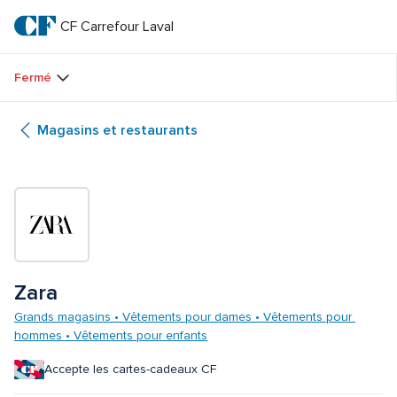
Passer
au
CF Carrefour Laval 
CF 
texte
principal
Carrefour 
Fermé
Laval 
Magasins et restaurants
Zara
Grands magasins • Vêtements pour dames • Vêtements pour 
hommes • Vêtements pour enfants
Accepte les cartes-cadeaux CF