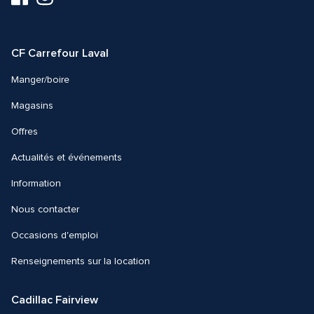
nous
nous
sur
sur
Facebook
Instagram
CF Carrefour Laval 
Manger/boire
Magasins
Offres
Actualités et événements
Information
Nous contacter 
Occasions d'emploi
Renseignements sur la location
Cadillac Fairview