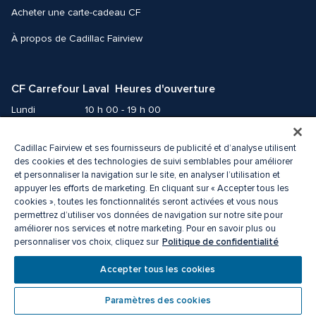
Acheter une carte-cadeau CF
À propos de Cadillac Fairview
CF Carrefour Laval  Heures d'ouverture
Lundi
10 h 00 - 19 h 00
Mardi
10 h 00 - 19 h 00
Mercredi
10 h 00 - 19 h 00
Cadillac Fairview et ses fournisseurs de publicité et d’analyse utilisent
des cookies et des technologies de suivi semblables pour améliorer
Jeudi
10 h 00 - 21 h 00
et personnaliser la navigation sur le site, en analyser l’utilisation et
Vendredi
10 h 00 - 21 h 00
appuyer les efforts de marketing. En cliquant sur « Accepter tous les
Samedi
9 h 00 - 19 h 00
cookies », toutes les fonctionnalités seront activées et vous nous
permettrez d’utiliser vos données de navigation sur notre site pour
Dimanche
10 h 00 - 18 h 00
améliorer nos services et notre marketing. Pour en savoir plus ou
Politique de confidentialité
personnaliser vos choix, cliquez sur
© 2026 Cadillac Fairview. Tous droits réservés. 
Accepter tous les cookies
ᴹᴰ une marque déposée de La Corporation Cadillac Fairview limitée.
Politique de confidentialité
Accessibilité
Paramètres des cookies
Conditions d’utilisation
Centre de préférences des cookies