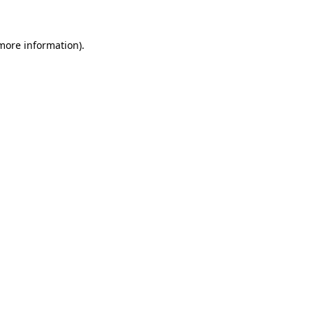
 more information)
.