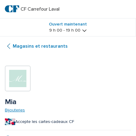
Passer
au
CF Carrefour Laval 
CF 
texte
principal
Carrefour 
Ouvert maintenant
9 h 00 - 19 h 00
Laval 
Magasins et restaurants
Mia
Bijouteries
Accepte les cartes-cadeaux CF