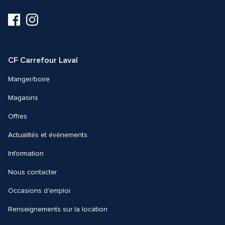
Visitez-
Visitez-
nous
nous
sur
sur
Facebook
Instagram
CF Carrefour Laval 
Manger/boire
Magasins
Offres
Actualités et événements
Information
Nous contacter 
Occasions d'emploi
Renseignements sur la location