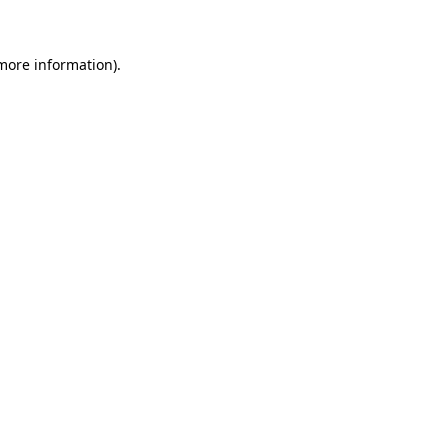
 more information)
.