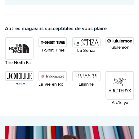
Autres magasins susceptibles de vous plaire
lululemon
T-Shirt Time
La Senza
The North Face
Joelle
La Vie en Rose
Lilianne
Arc'teryx