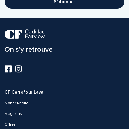
S’abonner
On s'y retrouve
Visitez-
Visitez-
nous
nous
sur
sur
Facebook
Instagram
CF Carrefour Laval 
Manger/boire
Magasins
Offres