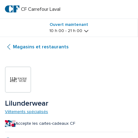
Passer
au
CF Carrefour Laval 
CF 
texte
principal
Carrefour 
Ouvert maintenant
10 h 00 - 21 h 00
Laval 
Magasins et restaurants
Lilunderwear
Vêtements spécialisés
Accepte les cartes-cadeaux CF