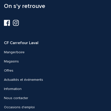
On s'y retrouve
Visitez-
Visitez-
nous
nous
sur
sur
Facebook
Instagram
CF Carrefour Laval 
Manger/boire
Magasins
Offres
Actualités et événements
Information
Nous contacter 
Occasions d'emploi