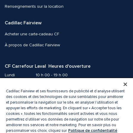
Renseignements sur la location
Cadillac Fairview
Acheter une carte-cadeau CF
À propos de Cadillac Fairview
CF Carrefour Laval  Heures d'ouverture
Lundi
10 h 00 - 19 h 00
Mardi
10 h 00 - 19 h 00
Mercredi
10 h 00 - 19 h 00
Cadillac Fairview et ses fournisseurs de publicité et d’analyse utilisent
des cookies et des technologies de suivi semblables pour améliorer
Jeudi
10 h 00 - 21 h 00
et personnaliser la navigation sur le site, en analyser l’utilisation et
Vendredi
10 h 00 - 21 h 00
appuyer les efforts de marketing. En cliquant sur « Accepter tous les
Samedi
9 h 00 - 19 h 00
cookies », toutes les fonctionnalités seront activées et vous nous
Dimanche
10 h 00 - 18 h 00
permettrez d’utiliser vos données de navigation sur notre site pour
améliorer nos services et notre marketing. Pour en savoir plus ou
Politique de confidentialité
personnaliser vos choix, cliquez sur