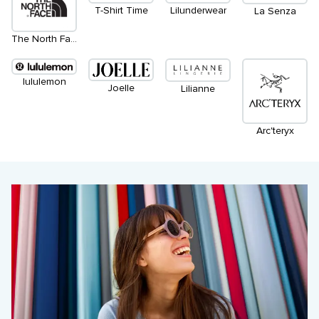
T-Shirt Time
Lilunderwear
La Senza
The North Face
lululemon
Joelle
Lilianne
Arc'teryx