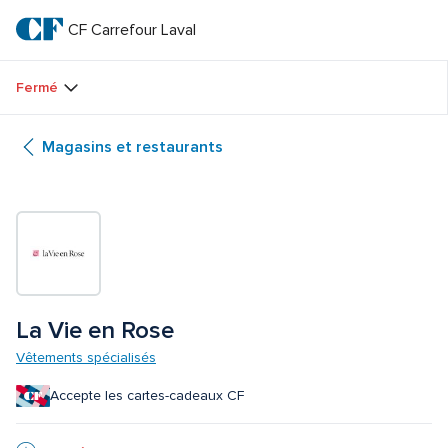
Passer
au
CF Carrefour Laval 
CF 
texte
principal
Carrefour 
Fermé
Laval 
Magasins et restaurants
La Vie en Rose
Vêtements spécialisés
Accepte les cartes-cadeaux CF