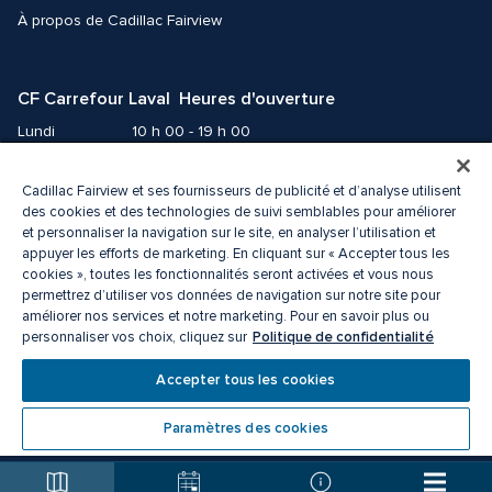
À propos de Cadillac Fairview
CF Carrefour Laval  Heures d'ouverture
Lundi
10 h 00 - 19 h 00
Mardi
10 h 00 - 19 h 00
Mercredi
10 h 00 - 19 h 00
Cadillac Fairview et ses fournisseurs de publicité et d’analyse utilisent
des cookies et des technologies de suivi semblables pour améliorer
Jeudi
10 h 00 - 21 h 00
et personnaliser la navigation sur le site, en analyser l’utilisation et
Vendredi
10 h 00 - 21 h 00
appuyer les efforts de marketing. En cliquant sur « Accepter tous les
Samedi
9 h 00 - 19 h 00
cookies », toutes les fonctionnalités seront activées et vous nous
permettrez d’utiliser vos données de navigation sur notre site pour
Dimanche
10 h 00 - 18 h 00
améliorer nos services et notre marketing. Pour en savoir plus ou
Politique de confidentialité
personnaliser vos choix, cliquez sur
© 2026 Cadillac Fairview. Tous droits réservés. 
Accepter tous les cookies
ᴹᴰ une marque déposée de La Corporation Cadillac Fairview limitée.
Politique de confidentialité
Accessibilité
Paramètres des cookies
Conditions d’utilisation
Centre de préférences des cookies