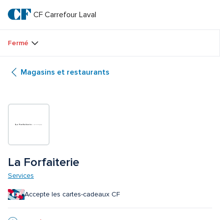
Passer
au
CF Carrefour Laval 
CF 
texte
principal
Carrefour 
Fermé
Laval 
Magasins et restaurants
La Forfaiterie
Services
Accepte les cartes-cadeaux CF