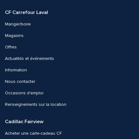
Facebook
Instagram
CF Carrefour Laval 
Manger/boire
Magasins
Offres
Actualités et événements
Information
Nous contacter 
Occasions d'emploi
Renseignements sur la location
Cadillac Fairview
Acheter une carte-cadeau CF