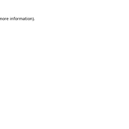
 more information)
.