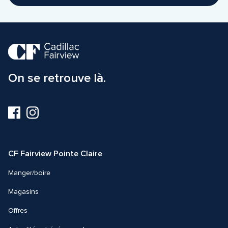
On se retrouve là.
Visitez-
Visitez-
nous
nous
sur
sur
Facebook
Instagram
CF Fairview Pointe Claire
Manger/boire
Magasins
Offres