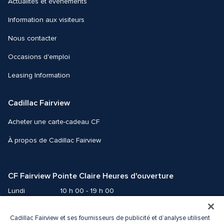
Actualités et événements
Information aux visiteurs
Nous contacter 
Occasions d'emploi
Leasing Information
Cadillac Fairview
Acheter une carte-cadeau CF
À propos de Cadillac Fairview
CF Fairview Pointe Claire Heures d'ouverture
Lundi
10 h 00 - 19 h 00
Mardi
10 h 00 - 19 h 00
Mercredi
10 h 00 - 19 h 00
Cadillac Fairview et ses fournisseurs de publicité et d’analyse utilisent