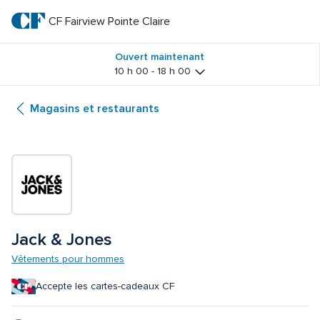
Passer
au
CF Fairview Pointe Claire
CF 
texte
principal
Fairview 
Ouvert maintenant
10 h 00 - 18 h 00
Pointe 
Magasins et restaurants
Claire
Jack & Jones
Vêtements pour hommes
Accepte les cartes-cadeaux CF