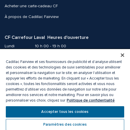
Acheter une carte-cadeau CF
À propos de Cadillac Fairview
CF Carrefour Laval  Heures d'ouverture
Lundi
10 h 00 - 19 h 00
Mardi
10 h 00 - 19 h 00
Mercredi
10 h 00 - 19 h 00
Cadillac Fairview et ses fournisseurs de publicité et d’analyse utilisent
des cookies et des technologies de suivi semblables pour améliorer
Jeudi
10 h 00 - 21 h 00
et personnaliser la navigation sur le site, en analyser l’utilisation et
Vendredi
10 h 00 - 21 h 00
appuyer les efforts de marketing. En cliquant sur « Accepter tous les
Samedi
9 h 00 - 19 h 00
cookies », toutes les fonctionnalités seront activées et vous nous
permettrez d’utiliser vos données de navigation sur notre site pour
Dimanche
10 h 00 - 18 h 00
améliorer nos services et notre marketing. Pour en savoir plus ou
Politique de confidentialité
personnaliser vos choix, cliquez sur
© 2026 Cadillac Fairview. Tous droits réservés. 
Accepter tous les cookies
ᴹᴰ une marque déposée de La Corporation Cadillac Fairview limitée.
Politique de confidentialité
Accessibilité
Paramètres des cookies
Conditions d’utilisation
Centre de préférences des cookies