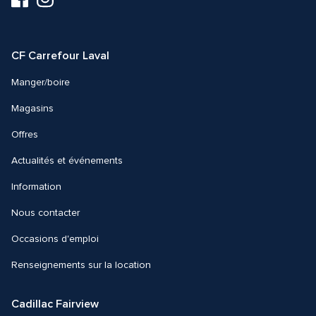
nous
nous
sur
sur
Facebook
Instagram
CF Carrefour Laval 
Manger/boire
Magasins
Offres
Actualités et événements
Information
Nous contacter 
Occasions d'emploi
Renseignements sur la location
Cadillac Fairview