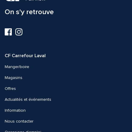
On s'y retrouve
Visitez-
Visitez-
nous
nous
sur
sur
Facebook
Instagram
CF Carrefour Laval 
Manger/boire
Magasins
Offres
Actualités et événements
Information
Nous contacter 