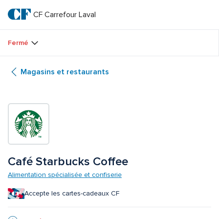
Passer
au
CF Carrefour Laval 
CF 
texte
principal
Carrefour 
Fermé
Laval 
Magasins et restaurants
Café Starbucks Coffee
Alimentation spécialisée et confiserie
Accepte les cartes-cadeaux CF