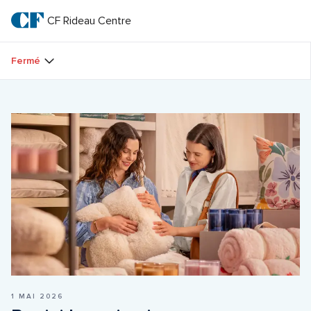
Passer
au
CF Rideau Centre
CF 
texte
principal
Rideau 
Fermé
Centre
1 MAI 2026