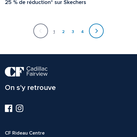
25 % de réduction* sur Skechers
Actuellement
sur
1
2
3
4
la
page
1
On s'y retrouve
Visitez-
Visitez-
nous
nous
sur
sur
Facebook
Instagram
CF Rideau Centre