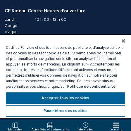
CF Rideau Centre Heures d'ouverture
Lundi
10 h 00 - 18 h 00
Congé 
civique
Mardi
10 h 00 - 21 h 00
Mercredi
10 h 00 - 21 h 00
Cadillac Fairview et ses fournisseurs de publicité et d’analyse utilisent
des cookies et des technologies de suivi semblables pour améliorer
Jeudi
10 h 00 - 21 h 00
et personnaliser la navigation sur le site, en analyser l’utilisation et
Vendredi
10 h 00 - 21 h 00
appuyer les efforts de marketing. En cliquant sur « Accepter tous les
Samedi
10 h 00 - 21 h 00
cookies », toutes les fonctionnalités seront activées et vous nous
Dimanche
11 h 00 - 18 h 00
permettrez d’utiliser vos données de navigation sur notre site pour
améliorer nos services et notre marketing. Pour en savoir plus ou
Politique de confidentialité
personnaliser vos choix, cliquez sur
© 2026 Cadillac Fairview. Tous droits réservés. 
ᴹᴰ une marque déposée de La Corporation Cadillac Fairview limitée.
Accepter tous les cookies
Politique de confidentialité
Accessibilité 
Conditions d’utilisation
Centre de préférences des cookies
Paramètres des cookies
Magasins
Actualités et événements
Information
Le menu