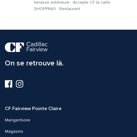
terrasse extérieure · Accepte CF la carte 
SHOPPING! · Restaurant
On se retrouve là.
Visitez-
Visitez-
nous
nous
sur
sur
Facebook
Instagram
CF Fairview Pointe Claire
Manger/boire
Magasins