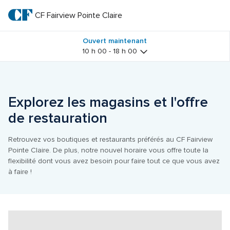
Passer
au
CF Fairview Pointe Claire
CF 
texte
principal
Fairview 
Ouvert maintenant
10 h 00 - 18 h 00
Pointe 
Claire
Explorez les magasins et l'offre 
de restauration
Retrouvez vos boutiques et restaurants préférés au CF Fairview 
Pointe Claire. De plus, notre nouvel horaire vous offre toute la 
flexibilité dont vous avez besoin pour faire tout ce que vous avez 
à faire !