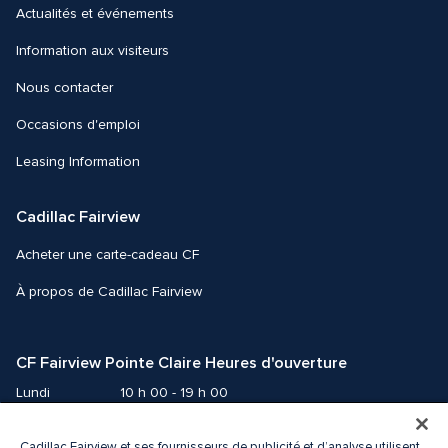
Actualités et événements
Information aux visiteurs
Nous contacter 
Occasions d'emploi
Leasing Information
Cadillac Fairview
Acheter une carte-cadeau CF
À propos de Cadillac Fairview
CF Fairview Pointe Claire Heures d'ouverture
Lundi
10 h 00 - 19 h 00
Mardi
10 h 00 - 19 h 00
Mercredi
10 h 00 - 19 h 00
Cadillac Fairview et ses fournisseurs de publicité et d’analyse utilisent