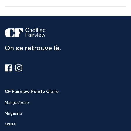
On se retrouve là.
Visitez-
Visitez-
nous
nous
sur
sur
Facebook
Instagram
CF Fairview Pointe Claire
Manger/boire
Magasins
Offres