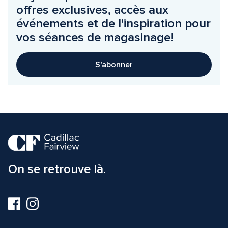
offres exclusives, accès aux 
événements et de l'inspiration pour 
vos séances de magasinage!
S'abonner
On se retrouve là.
Visitez-
Visitez-
nous
nous
sur
sur