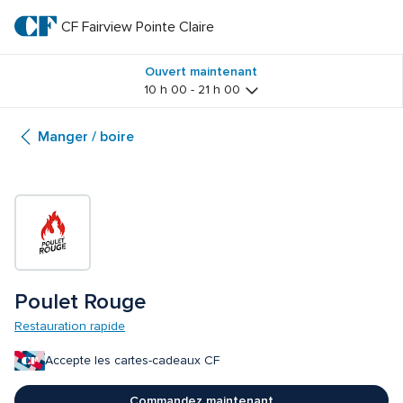
Passer
au
CF Fairview Pointe Claire
CF 
texte
principal
Fairview 
Ouvert maintenant
10 h 00 - 21 h 00
Pointe 
Manger / boire
Claire
Poulet Rouge
Restauration rapide
Accepte les cartes-cadeaux CF
Commandez maintenant