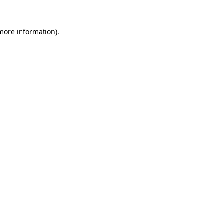
 more information)
.