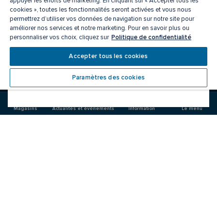
appuyer les efforts de marketing. En cliquant sur « Accepter tous les
cookies », toutes les fonctionnalités seront activées et vous nous
permettrez d’utiliser vos données de navigation sur notre site pour
améliorer nos services et notre marketing. Pour en savoir plus ou
Politique de confidentialité
personnaliser vos choix, cliquez sur
On se retrouve là.
Accepter tous les cookies
Paramètres des cookies
Visitez-
Visitez-
nous
nous
sur
sur
Magasins
Actualités et événements
Information
Le menu
Facebook
Instagram
CF Fairview Pointe Claire
Manger/boire
Magasins
Offres
Actualités et événements