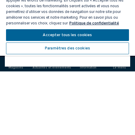
appuyer les efforts de marketing. En cliquant sur « Accepter tous les
cookies », toutes les fonctionnalités seront activées et vous nous
permettrez d’utiliser vos données de navigation sur notre site pour
améliorer nos services et notre marketing. Pour en savoir plus ou
Politique de confidentialité
personnaliser vos choix, cliquez sur
On se retrouve là.
Accepter tous les cookies
Paramètres des cookies
Visitez-
Visitez-
nous
nous
sur
sur
Magasins
Actualités et événements
Information
Le menu
Facebook
Instagram
CF Fairview Pointe Claire
Manger/boire
Magasins
Offres
Actualités et événements