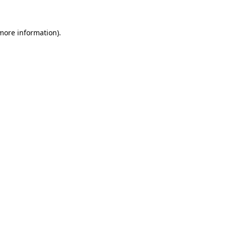
 more information)
.