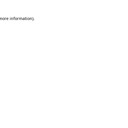
 more information)
.