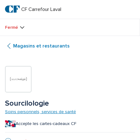
Passer
au
CF Carrefour Laval 
CF 
texte
principal
Carrefour 
Fermé
Laval 
Magasins et restaurants
Sourcilologie
Soins personnels, services de santé
Accepte les cartes-cadeaux CF