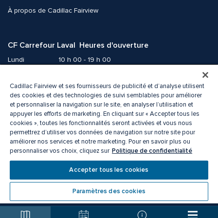
À propos de Cadillac Fairview
CF Carrefour Laval  Heures d'ouverture
Lundi
10 h 00 - 19 h 00
Mardi
10 h 00 - 19 h 00
Mercredi
10 h 00 - 19 h 00
Cadillac Fairview et ses fournisseurs de publicité et d’analyse utilisent
des cookies et des technologies de suivi semblables pour améliorer
Jeudi
10 h 00 - 21 h 00
et personnaliser la navigation sur le site, en analyser l’utilisation et
Vendredi
10 h 00 - 21 h 00
appuyer les efforts de marketing. En cliquant sur « Accepter tous les
Samedi
9 h 00 - 19 h 00
cookies », toutes les fonctionnalités seront activées et vous nous
Dimanche
10 h 00 - 18 h 00
permettrez d’utiliser vos données de navigation sur notre site pour
améliorer nos services et notre marketing. Pour en savoir plus ou
Politique de confidentialité
personnaliser vos choix, cliquez sur
© 2026 Cadillac Fairview. Tous droits réservés. 
ᴹᴰ une marque déposée de La Corporation Cadillac Fairview limitée.
Accepter tous les cookies
Politique de confidentialité
Accessibilité
Conditions d’utilisation
Centre de préférences des cookies
Paramètres des cookies