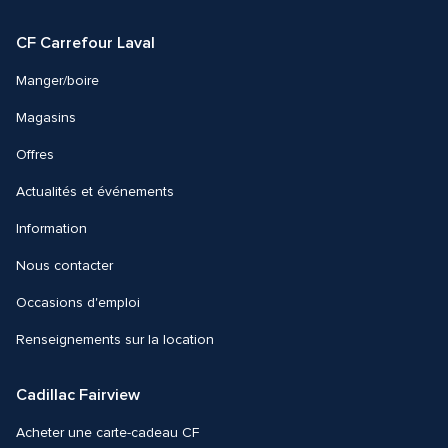
Facebook
Instagram
CF Carrefour Laval 
Manger/boire
Magasins
Offres
Actualités et événements
Information
Nous contacter 
Occasions d'emploi
Renseignements sur la location
Cadillac Fairview
Acheter une carte-cadeau CF