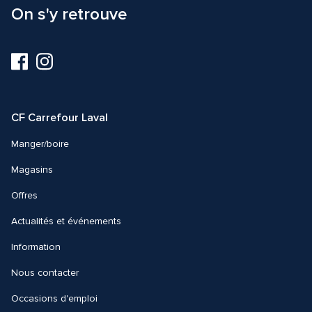
On s'y retrouve
Visitez-
Visitez-
nous
nous
sur
sur
Facebook
Instagram
CF Carrefour Laval 
Manger/boire
Magasins
Offres
Actualités et événements
Information
Nous contacter 
Occasions d'emploi