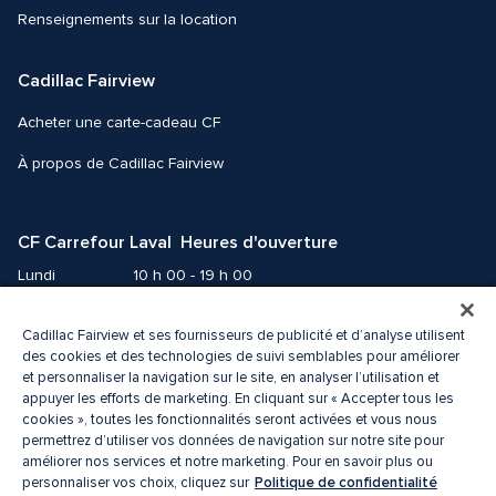
Renseignements sur la location
Cadillac Fairview
Acheter une carte-cadeau CF
À propos de Cadillac Fairview
CF Carrefour Laval  Heures d'ouverture
Lundi
10 h 00 - 19 h 00
Mardi
10 h 00 - 19 h 00
Mercredi
10 h 00 - 19 h 00
Cadillac Fairview et ses fournisseurs de publicité et d’analyse utilisent
des cookies et des technologies de suivi semblables pour améliorer
Jeudi
10 h 00 - 21 h 00
et personnaliser la navigation sur le site, en analyser l’utilisation et
Vendredi
10 h 00 - 21 h 00
appuyer les efforts de marketing. En cliquant sur « Accepter tous les
Samedi
9 h 00 - 19 h 00
cookies », toutes les fonctionnalités seront activées et vous nous
Dimanche
10 h 00 - 18 h 00
permettrez d’utiliser vos données de navigation sur notre site pour
améliorer nos services et notre marketing. Pour en savoir plus ou
Politique de confidentialité
personnaliser vos choix, cliquez sur