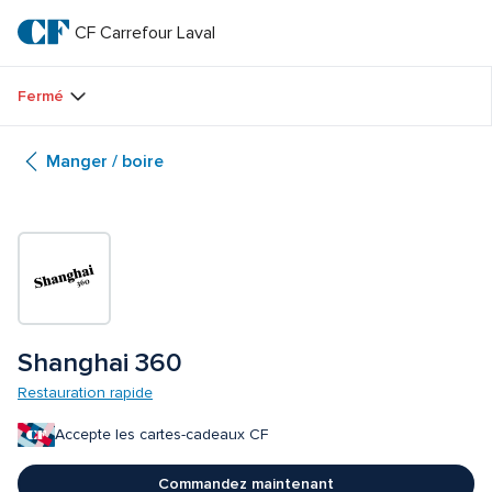
Passer
au
CF Carrefour Laval 
CF 
texte
principal
Carrefour 
Fermé
Laval 
Manger / boire
Shanghai 360
Restauration rapide
Accepte les cartes-cadeaux CF
Commandez maintenant