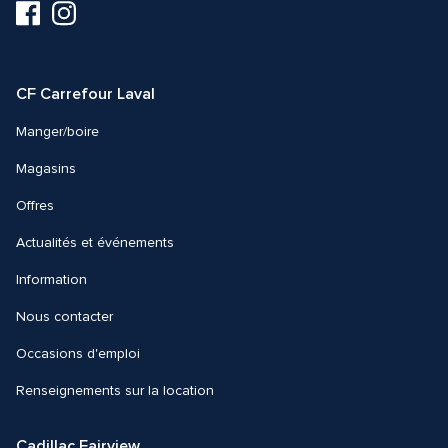
Visitez-
Visitez-
nous
nous
sur
sur
Facebook
Instagram
CF Carrefour Laval 
Manger/boire
Magasins
Offres
Actualités et événements
Information
Nous contacter 
Occasions d'emploi
Renseignements sur la location
Cadillac Fairview