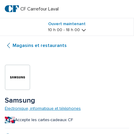
Passer
au
CF Carrefour Laval 
CF 
texte
principal
Carrefour 
Ouvert maintenant
10 h 00 - 18 h 00
Laval 
Magasins et restaurants
Samsung
Électronique, informatique et téléphones
Accepte les cartes-cadeaux CF