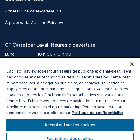
Acheter une carte-cadeau CF
À propos de Cadillac Fairview
CF Carrefour Laval  Heures d'ouverture
Lundi
10 h 00 - 19 h 00
Mardi
10 h 00 - 19 h 00
Mercredi
10 h 00 - 19 h 00
Cadillac Fairview et ses fournisseurs de publicité et d’analyse utilisent
des cookies et des technologies de suivi semblables pour améliorer
Jeudi
10 h 00 - 21 h 00
et personnaliser la navigation sur le site, en analyser l’utilisation et
Vendredi
10 h 00 - 21 h 00
appuyer les efforts de marketing. En cliquant sur « Accepter tous les
Samedi
9 h 00 - 19 h 00
cookies », toutes les fonctionnalités seront activées et vous nous
Dimanche
10 h 00 - 18 h 00
permettrez d’utiliser vos données de navigation sur notre site pour
améliorer nos services et notre marketing. Pour en savoir plus ou
Politique de confidentialité
personnaliser vos choix, cliquez sur
© 2026 Cadillac Fairview. Tous droits réservés. 
ᴹᴰ une marque déposée de La Corporation Cadillac Fairview limitée.
Accepter tous les cookies
Politique de confidentialité
Accessibilité
Conditions d’utilisation
Centre de préférences des cookies
Paramètres des cookies