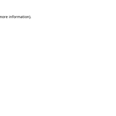
 more information)
.