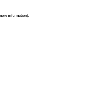
 more information)
.