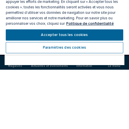
appuyer les efforts de marketing. En cliquant sur « Accepter tous les
cookies », toutes les fonctionnalités seront activées et vous nous
permettrez d’utiliser vos données de navigation sur notre site pour
améliorer nos services et notre marketing. Pour en savoir plus ou
Politique de confidentialité
personnaliser vos choix, cliquez sur
Accepter tous les cookies
On s'y retrouve
Paramètres des cookies
Visitez-
Visitez-
nous
nous
sur
sur
Magasins
Actualités et événements
Information
Le menu
Facebook
Instagram
CF Carrefour Laval 
Manger/boire
Magasins
Offres
Actualités et événements