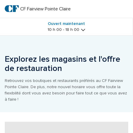
Passer
au
CF Fairview Pointe Claire
CF 
texte
principal
Fairview 
Ouvert maintenant
10 h 00 - 18 h 00
Pointe 
Claire
Explorez les magasins et l'offre 
de restauration
Retrouvez vos boutiques et restaurants préférés au CF Fairview 
Pointe Claire. De plus, notre nouvel horaire vous offre toute la 
flexibilité dont vous avez besoin pour faire tout ce que vous avez 
à faire !