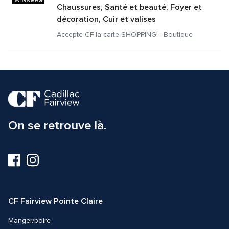
Chaussures, Santé et beauté, Foyer et 
décoration, Cuir et valises
Accepte CF la carte SHOPPING! · Boutique
On se retrouve là.
Visitez-
Visitez-
nous
nous
sur
sur
Facebook
Instagram
CF Fairview Pointe Claire
Manger/boire